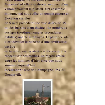
Vaux-de-la-Celle » se dresse au creux d’un
vallon entaillant le plateau. Cet ensemble
monumental nous offre un temple encore en
élévation sur plus
de 5 m et précédé d’une voie dallée de 35
m, des bassins et un théâtre ; de nombreux
vestiges (portique, temples secondaires,
habitats) ont été remblayés. Explorer ce site,
c’est dévoiler la richesse d’une civilisation
ancêtre
de la nôtre, une invitation à découvrir et à
redécouvrir nos racines, un regard croisé
entre les hommes d’hier et ce que nous
sommes aujourd’hui.
localisation : Rue de Champagne, 95420
Genainville