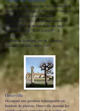
Oinville sur Montcient
Étagé paresseusement sur les coteaux de la
Montcient, le village d’Oinville est marqué
au quotidien par son patrimoine
hydraulique, bercé par le bruissement de
l’eau, au fil de la rivière et de ses biefs.
ocalisation GPS : N 49,028955° - E
001,853257°
Parking de la mairie, rue de Gournay.
Distance 2,9 km - durée 1h00
Omerville
Occupant une position remarquable en
bordure de plateau, Omerville domine les
grands espaces agricoles de la vallée de