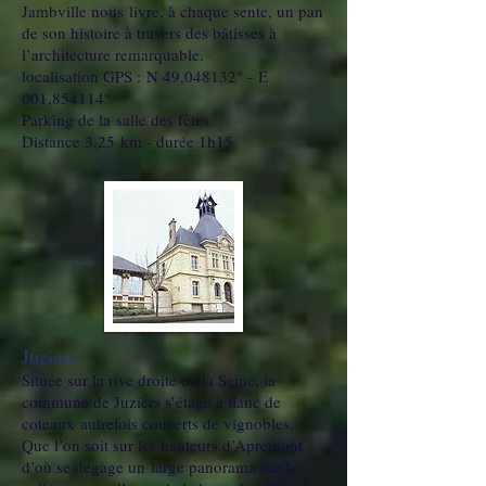
Jambville nous livre, à chaque sente, un pan
de son histoire à travers des bâtisses à
l’architecture remarquable.
localisation GPS : N 49,048132° - E
001,854114°
Parking de la salle des fêtes.
Distance 3,25 km - durée 1h15
Juziers
Située sur la rive droite de la Seine, la
commune de Juziers s’étage à flanc de
coteaux autrefois couverts de vignobles.
Que l’on soit sur les hauteurs d’Apremont
d’où se dégage un large panorama sur la