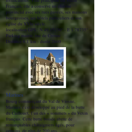
fortifications. Ville principale du Vexin
Français, elle a conservé un charme
provincial avec ses rues pavées, ses maisons
bourgeoises, ses hôtels particuliers et son
église du XVIe siècle.
localisation GPS : N 49.15150° - E 1.78735°
Parking mairie, rue de Crosne
Distance 6,1 km - durée 2h00
Marines
Bourg commerçant du Val de Viosne,
Marines s’est développé au pied de la butte
du Caillouet, l’un des « sommets » du Vexin
français. Cette butte boisée abrite de
remarquables châtaigniers âgés, pour
certains, de plus de 200 ans.