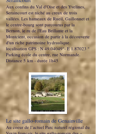
Seraincourt
Aux confins du Val d'Oise et des Yvelines,
Seraincourt est niché au creux de trois
vallées. Les hameaux de Rueil, Gaillonnet et
le centre-bourg sont parcourus par la
Bernon, le ru de l'Eau Brillante et la
Montcient, occasion de partir à la découverte
d'un riche patrimoine hydraulique.
localisation GPS : N 49.04049°- E 1.87023 °
Parking école du centre, rue Normande.
Distance 5 km - durée 1h45
Le site gallo-romain de Genainville
Au coeur de l’actuel Parc naturel régional du
Vexin français, le site gallo-romain des «