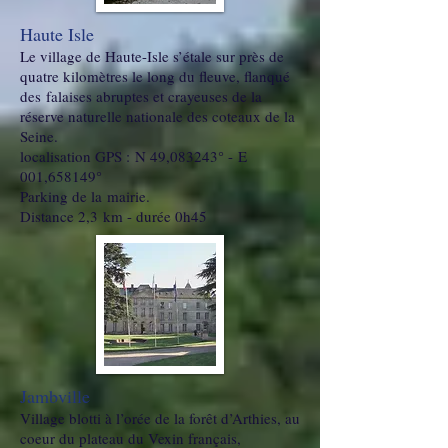
Haute Isle
Le village de Haute-Isle s’étale sur près de
quatre kilomètres le long du fleuve, flanqué
des falaises abruptes et crayeuses de la
réserve naturelle nationale des coteaux de la
Seine.
localisation GPS : N 49,083243° - E
001,658149°
Parking de la mairie.
Distance 2,3 km - durée 0h45
Jambville
Village blotti à l’orée de la forêt d’Arthies, au
coeur du plateau du Vexin français,