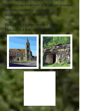
hauteurs, surplombant la Seine qui serpente
majestueusement à ses pieds.
localisation GPS : N 48,99957° - E
001,881472°
Parking de l’église, rue du Château.
Distance 4,4 km - durée 1h30