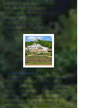
vallée ou que l’on se balade sur les chemins
de halage, le fleuve est indissociable de
l’histoire et du paysage de Juziers.
localisation GPS : N 48,992067° - E
001,845391°
Parking de la gare, rue de la Poste.
Distance 4 km - durée 1h15
La Roche Guyon
Seule commune d’Ile-de-France distinguée
par l’association des plus beaux villages de
France, La Roche-Guyon s’inscrit dans un
vaste amphithéâtre naturel aux reliefs
escarpés et aux abrupts lumineux.
localisation GPS : N 49,079999° - E
001,62698°