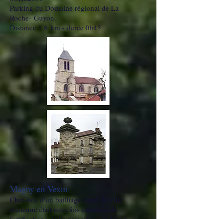
Parking du Domaine régional de La
Roche- Guyon.
Distance 1,8 km - durée 0h45
Magny en Vexin
Chef-lieu d'un bailliage royal, la ville
ancienne était autrefois entourée de