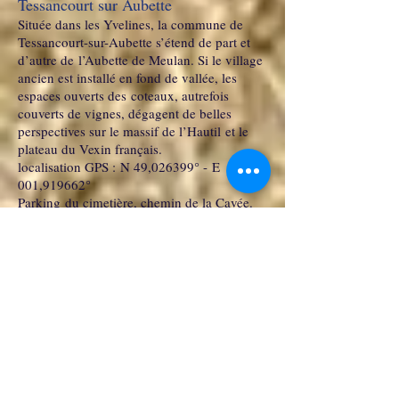
Tessancourt sur Aubette
Située dans les Yvelines, la commune de
Tessancourt-sur-Aubette s’étend de part et
d’autre de l’Aubette de Meulan. Si le village
ancien est installé en fond de vallée, les
espaces ouverts des coteaux, autrefois
couverts de vignes, dégagent de belles
perspectives sur le massif de l’Hautil et le
plateau du Vexin français.
localisation GPS : N 49,026399° - E
001,919662°
Parking du cimetière, chemin de la Cavée.
Distance 3,8 km - durée 1h00
Valmondois