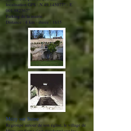
localisation GPS : N 49,145077° - E
001,982367°
Parking de la mairie.
Distance : 4 km - durée : 1h15
Mézy sur Seine
Regroupé autour de son église, le village de
Mézy-sur-Seine s’est développé sur les