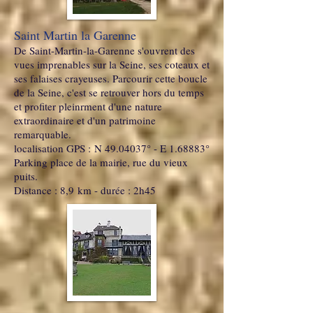
Saint Martin la Garenne
De Saint-Martin-la-Garenne s'ouvrent des
vues imprenables sur la Seine, ses coteaux et
ses falaises crayeuses. Parcourir cette boucle
de la Seine, c'est se retrouver hors du temps
et profiter pleinrment d'une nature
extraordinaire et d'un patrimoine
remarquable.
localisation GPS : N 49.04037° - E 1.68883°
Parking place de la mairie, rue du vieux
puits.
Distance : 8,9 km - durée : 2h45