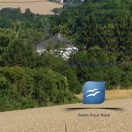
activités qu’elle pratique.
L’association est administrée p
les sociétaires individuels âgés 
Le Conseil d'Administration est é
chaque année. Les membres sorta
Le bureau est désigné, chaque an
l'année, l'organisation et la mis
assemblée générale chaque ann
Statuts de l'Association
Statuts Foyer Rural