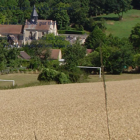
s par l'Assemblée Générale parmi
 est renouvelable par tiers
embres. Il gère, tout au long de
s. Il rend compte de son bilan en