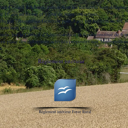
ar un Conseil d'Administration dont les membres sont désigné
de 16 ans au moins et à jour de leurs cotisations.
lu par l'Assemblée Générale pour 3 ans par bulletin secret; il
nts sont rééligibles.
née, par le Conseil d'Administration et il est constitué de 6 m
e en place des différentes activités proposées aux Montreuilloi
ée.
Règlement intérieur
Règlement intérieur Foyer Rural