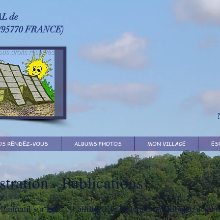
L de
(95770 FRANCE)
OS RENDEZ-VOUS
ALBUMS PHOTOS
MON VILLAGE
ES
tration - Publications
ontreuil sur Epte est affiliée à la Fédération Nationale des Fo