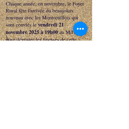
Chaque année, en novembre, le Foyer
Rural fête l'arrivée du beaujolais
nouveau avec les Montreuillois qui
vendredi 21
sont conviés le
novembre 2025 à 19h00
au Mil'Clubs
pour déguster les finesses de cette
cuvée et venir découvrir les
caractéristiques de ce breuvage
gaulois accompagné de charcuteries.
Un moment de pure convivialité.
Ne manquez pas ce rendez-vous, à
bientôt.
Copyright France © 2014 Tous droits réservés -
Le site du Foyer Rural de Montreuil sur Epte a
été créé par Daniel Dauphin
avec
Wix.com