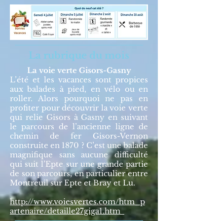
La rubrique du mois
La voie verte Gisors-Gasny
L’été et les vacances sont propices
aux balades à pied, en vélo ou en
roller. Alors pourquoi ne pas en
profiter pour découvrir la voie verte
qui relie Gisors à Gasny en suivant
le parcours de l’ancienne ligne de
chemin de fer Gisors-Vernon
construite en 1870 ? C’est une balade
magnifique sans aucune difficulté
qui suit l’Epte sur une grande partie
de son parcours, en particulier entre
Montreuil sur Epte et Bray et Lu.
http://www.voiesvertes.com/htm_p
artenaire/detaille27giga1.htm