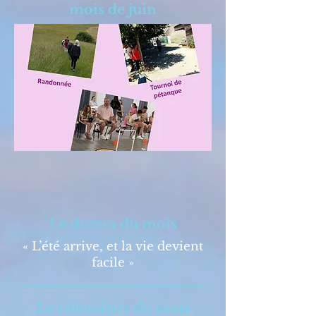
mois de juin
Le dicton du mois
« L’été arrive, et la vie devient
facile »
Le calendrier du mois