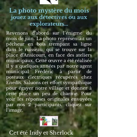
La photo mystère du mois
jouez aux détectives ou aux
explorateurs…
Revenons d’abord sur l’énigme du
mois de juin. La photo représentait un
pêcheur en bois trempant sa ligne
dans le ruisseau, qui se trouve sur la
place d’Ansicourt, en face des ateliers
municipaux. Cette œuvre a été réalisée
il y a quelques années par notre agent
municipal Frédéric à partir de
poteaux électriques récupérés chez
Enedis. Saluons cet effort sympathique
pour égayer notre village et donner à
cette place un peu de charme. Pour
voir les réponses originales envoyées
par nos 2 participants, cliquez sur
l'image.
Cet été Indy et Sherlock