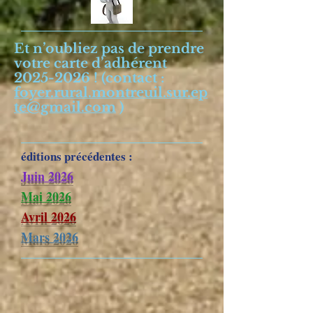
Et n’oubliez pas de prendre
votre carte d’adhérent
2025-2026
! (contact :
foyer.rural.montreuil.sur.ep
te@gmail.com
)
éditions précédentes :
Juin 2026
Mai 2026
Avril 2026
Mars 2026